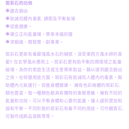
斑彩石的功效
🌟
趨吉避凶
🌟
助減低體內毒素, 調節及平衡氣場
🌟
促進健康。
🌟
建立正向能量場，帶來幸福好運
🌟
求姻緣、開智慧、創事業。
斑彩石更是有着最强風水石的稱號，深受東西方風水師的喜
愛‼️ 在玄學風水應用上，斑彩石更有助平衡四周環境之能量
磁場，為你的家庭生活或生意帶來助益，藉以達到趨吉避凶
之效。在保健用途方面，斑彩石有助減低人體內的毒素，幫
助體內元氣運行，促進身體健康。 擁有色彩絢麗的斑彩石,
顏色豐富，每一種顏色都具有獨特的象徵意義，擁有不同的
能量和功效，可以平衡身體和心靈的能量，讓人感到更加和
諧和平衡。不同形態的斑彩石有着不同的用途。可作觀賞石,
可製作成飾品首飾等等。