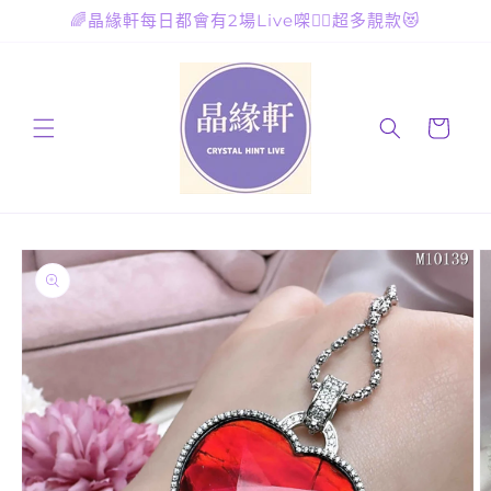
跳至內
🌈晶緣軒每日都會有2場Live㗎🙋‍♀️超多靚款😻
容
購
物
車
略過產
品資訊