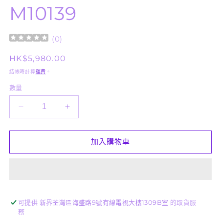
M10139
(
0
)
定
HK$5,980.00
價
結帳時計算
運費
。
數量
全
全
紅
紅
斑
斑
加入購物車
彩
彩
心
心
心
心
盒
盒
子
子
可提供
新界荃灣區海盛路9號有線電視大樓1309B室
的取貨服
務
M10139
M10139