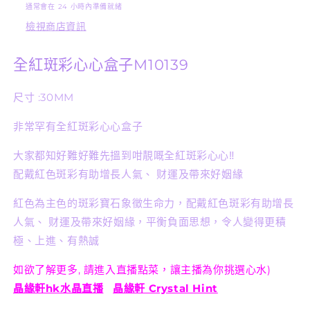
通常會在 24 小時內準備就緒
數
數
檢視商店資訊
量
量
減
增
全紅斑彩心心盒子M10139
少
加
尺寸
:30MM
非常罕有全紅斑彩心心盒子
大家都知好難好難先搵到咁靚嘅全紅斑彩心心‼️
配戴紅色斑彩有助增長人氣、 财運及帶來好姻緣
紅色為主色的斑彩寶石象徵生命力，配戴紅色斑彩有助增長
人氣、 财運及帶來好姻緣，平衡負面思想，令人變得更積
極、上進、有熱誠
如欲了解更多, 請進入直播點菜，讓主播為你挑選心水)
晶緣軒hk水晶直播
晶緣軒 Crystal Hint