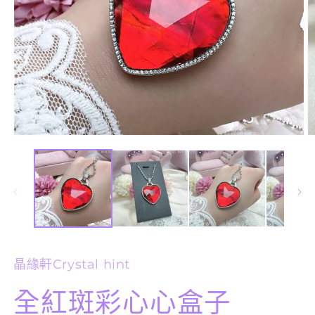
在
互
動
視
窗
中
開
啟
多
晶緣軒Crystal hint
媒
體
檔
全紅斑彩心心盒子
案
1
2