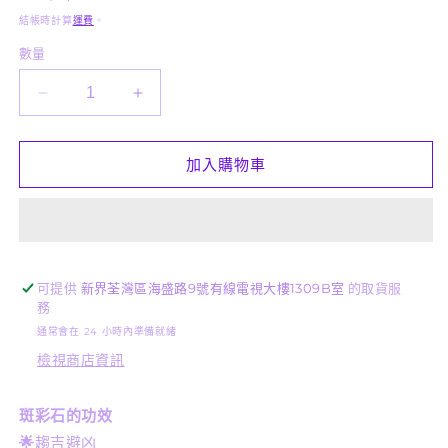
1
價
結帳時計算
運費
。
數量
天
天
然
然
水
水
加入購物車
晶
晶
-
-
高
高
質
質
超
超
可提供
新界荃灣區海盛路9號有線電視大樓1309B室
的取貨服
務
美
美
通常會在 24 小時內準備就緒
斑
斑
檢視商店資訊
彩
彩
吊
吊
墜
墜
斑彩石的功效
C12103
C12103
🌟
趨吉避凶