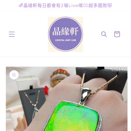
跳至內
🌈晶緣軒每日都會有2場Live㗎🙋‍♀️超多靚款😻
容
購
物
車
略過產
品資訊