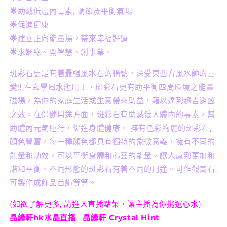
數
數
🌟
助減低體內毒素, 調節及平衡氣場
量
量
🌟
促進健康
減
增
🌟
建立正向能量場，帶來幸福好運
少
加
🌟
求姻緣、開智慧、創事業。
斑彩石更是有着最强風水石的稱號，深受東西方風水師的喜
愛‼️ 在玄學風水應用上，斑彩石更有助平衡四周環境之能量
磁場，為你的家庭生活或生意帶來助益，藉以達到趨吉避凶
之效。在保健用途方面，斑彩石有助減低人體內的毒素，幫
助體內元氣運行，促進身體健康。 擁有色彩絢麗的斑彩石,
顏色豐富，每一種顏色都具有獨特的象徵意義，擁有不同的
能量和功效，可以平衡身體和心靈的能量，讓人感到更加和
諧和平衡。不同形態的斑彩石有着不同的用途。可作觀賞石,
可製作成飾品首飾等等。
(如欲了解更多, 請進入直播點菜，讓主播為你挑選心水)
晶緣軒hk水晶直播
晶緣軒 Crystal Hint