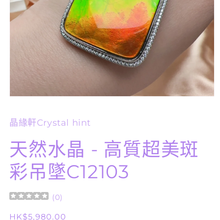
在
互
動
晶緣軒Crystal hint
視
窗
天然水晶 - 高質超美斑
中
開
彩吊墜C12103
啟
多
媒
體
(
0
)
檔
案
定
HK$5,980.00