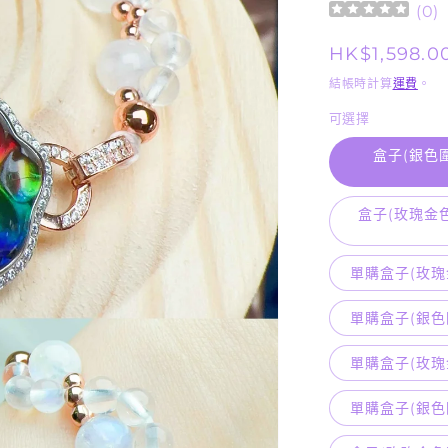
(
0
)
定
HK$1,598.0
價
結帳時計算
運費
。
可選擇
盒子(銀色
盒子(玫瑰金
單購盒子(玫瑰
單購盒子(銀色
單購盒子(玫瑰
單購盒子(銀色