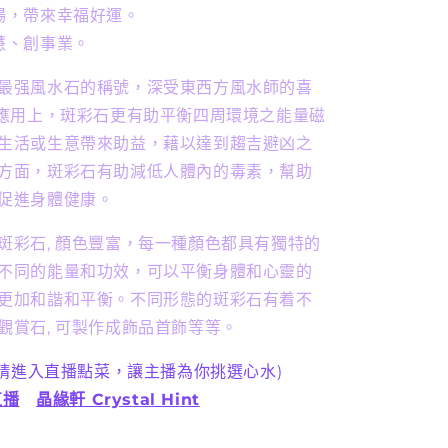
場，帶來幸福好運。
慧、創事業
。
最强風水石的稱號，深受東西方風水師的喜
風水應用上，斑彩石更有助平衡四周環境之能量磁
生活或生意帶來助益，藉以達到趨吉避凶之
方面，斑彩石有助減低人體內的毒素，幫助
促進身體健康。
斑彩石, 顏色豐富，每一種顏色都具有獨特的
不同的能量和功效，可以平衡身體和心靈的
更加和諧和平衡。不同形態的斑彩石有着不
觀賞石,
可
製作成飾品首飾等等
。
 請進入直播點菜，讓主播為你挑選心水)
直播
晶緣軒 Crystal Hint