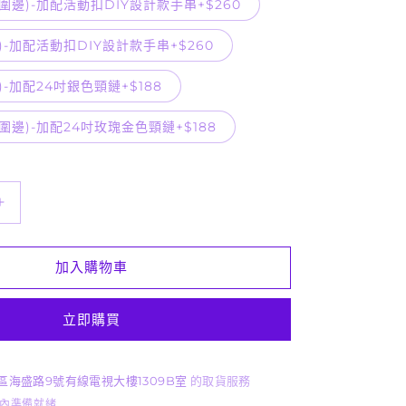
圍邊)-加配活動扣DIY設計款手串+$260
)-加配活動扣DIY設計款手串+$260
-加配24吋銀色頸鏈+$188
圍邊)-加配24吋玫瑰金色頸鏈+$188
斑
彩
貓
加入購物車
爪
形
立即購買
盒
子
C11040
區海盛路9號有線電視大樓1309B室
的取貨服務
數
時內準備就緒