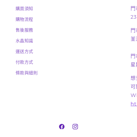
門
購買須知
23
購物流程
售後服務
門
荃
水晶知識
運送方式
門
付款方式
星
條款與細則
想
可
W
ht
Facebook
Instagram