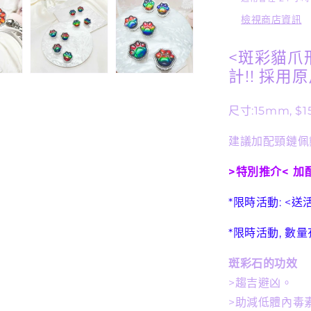
量
檢視商店資訊
減
少
<斑彩貓爪
計!! 採用
尺寸:15mm, $1
建議加配頸鏈佩戴
>特別推介< 加配
*限時活動: <
*限時活動, 數
斑彩石的功效
>
趨吉避凶。
>
助減低體內毒素