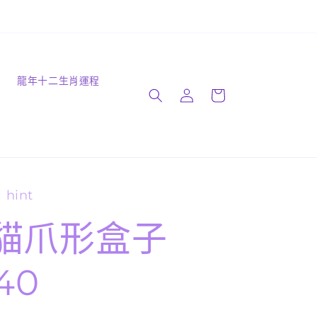
購
識
龍年十二生肖運程
登
物
入
車
 hint
貓爪形盒子
40