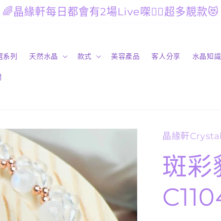
🌈晶緣軒每日都會有2場Live㗎🙋‍♀️超多靚款😻
精選系列
天然水晶
款式
美容產品
客人分享
水晶知
們
晶緣軒Crystal
斑彩
C110