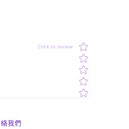
Star rating
Click to review
:
聯絡我們