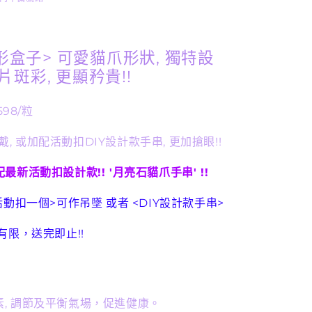
量
增
加
形盒子>
可愛貓爪
形狀
, 獨特設
原片
斑彩
, 更顯矜貴!!
598/
粒
, 或
加配活動扣
DIY設計款手串, 更加搶眼!!
最新活動扣設計款!! '月亮石貓爪手串' !!
送活動扣一個>可作吊墜 或者 <DIY設計款手串>
量有限，送完即止!!
,
調節及平衡氣場，促進健康。