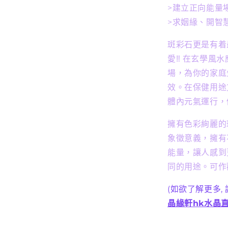
>建立正向能量
>求姻緣、開智
斑彩石更是有着
愛‼️ 在玄學
場，為你的家庭
效。在保健用途
體內元氣運行，
擁有色彩絢麗的
象徵意義，擁有
能量，讓人感到
同的用途。可作
(如欲了解更多,
晶緣軒hk水晶