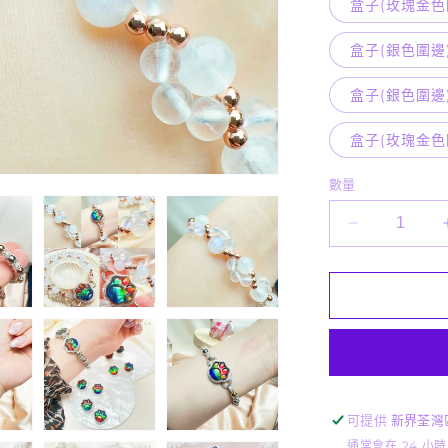
盒子(玫瑰金色
盒子(銀色圍邊
盒子(銀色圍邊)
盒子(玫瑰金色
數量
斑
彩
貓
爪
形
盒
子
C11040
可提供
新界荃灣
數
通常會在 24 小