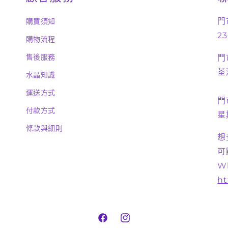
門
購買須知
23
購物流程
售後服務
門
荃
水晶知識
運送方式
門
付款方式
星
條款與細則
想
可
W
ht
Facebook
Instagram