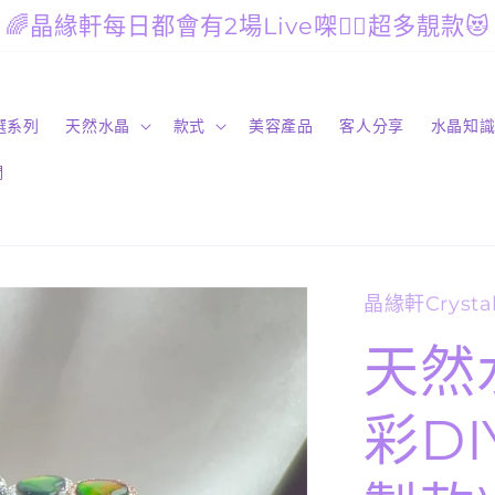
🌈晶緣軒每日都會有2場Live㗎🙋‍♀️超多靚款😻
精選系列
天然水晶
款式
美容產品
客人分享
水晶知
們
晶緣軒Crystal
天然
彩DI