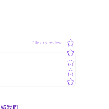
Star rating
Click to review
:
聯絡我們