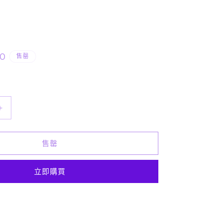
00
售罄
天
然
水
售罄
晶
-
立即購買
心
心
斑
彩