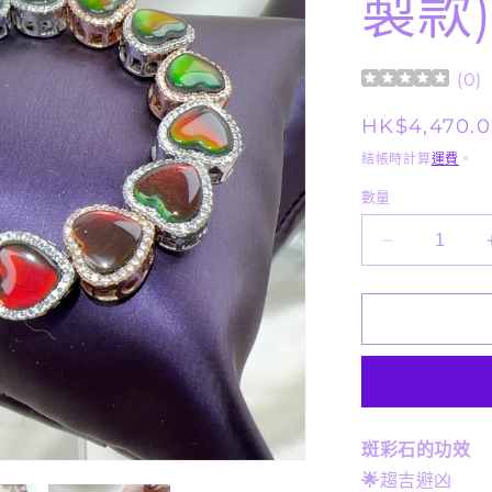
製款)
(
0
)
定
HK$4,470.
價
結帳時計算
運費
。
數量
天
然
水
晶
-
心
心
斑
斑彩石的功效
彩
🌟
趨吉避凶