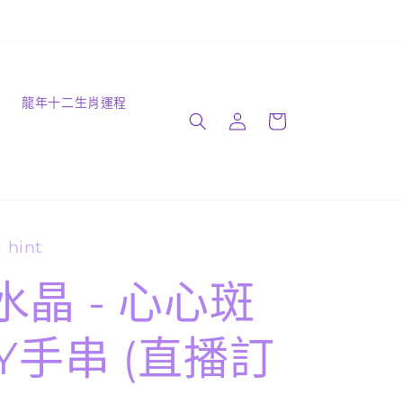
購
識
龍年十二生肖運程
登
物
入
車
 hint
水晶 - 心心斑
Y手串 (直播訂