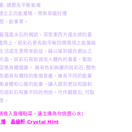
DIY
素, 調節及平衡氣場
手
>建立正向能量場，帶來幸福好運
串
慧、創事業。
(直
播
最强風水石的稱號，深受東西方風水師的喜
訂
風水應用上，斑彩石更有助平衡四周環境之能量磁
製
生活或生意帶來助益，藉以達到趨吉避凶之
款)
方面，斑彩石有助減低人體內的毒素，幫助
數
促進身體健康。 擁有色彩絢麗的斑彩石, 顏色
量
色都具有獨特的象徵意義，擁有不同的能量
增
衡身體和心靈的能量，讓人感到更加和諧和
加
的斑彩石有着不同的用途。可作觀賞石, 可製
等。
 請進入直播點菜，讓主播為你挑選心水)
直播
晶緣軒 Crystal Hint