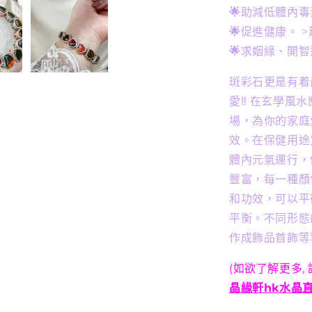
DIY
🌟
助減低體內毒
手
🌟
促進健康。 
串
🌟
求姻緣、開智
(直
播
斑彩石更是有着
訂
愛‼️ 在玄學
製
場，為你的家庭
款)
效。在保健用途
數
體內元氣運行，
量
豐富，每一種顏
減
和功效，可以平
少
平衡。不同形態
作成飾品首飾等
(如欲了解更多,
晶緣軒hk水晶