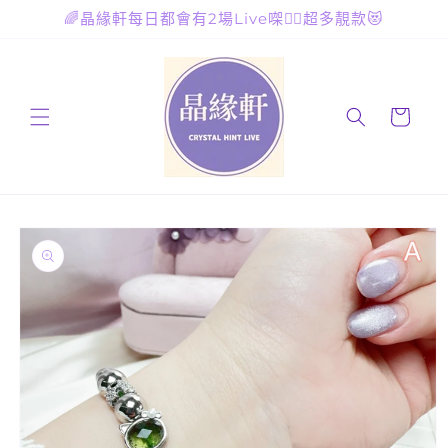
跳至內
🌈晶緣軒每日都會有2場Live㗎🙋‍♀️超多靚款😻
容
購
物
車
略過產
品資訊