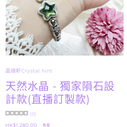
在
互
動
晶緣軒Crystal hint
視
窗
天然水晶 - 獨家隕石設
中
開
計款(直播訂製款)
啟
多
媒
體
(
0
)
檔
案
定
HK$1,280.00
售罄