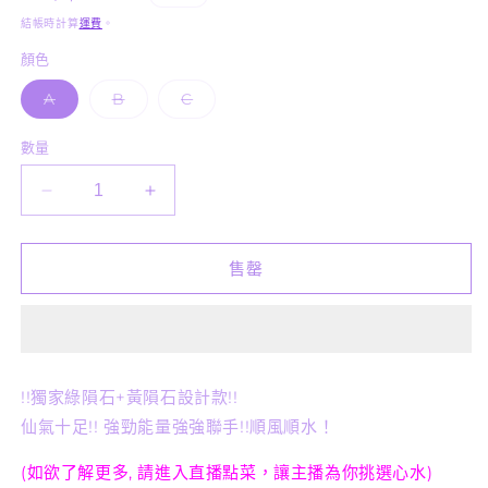
1
價
結帳時計算
運費
。
顏色
子
子
子
A
B
C
類
類
類
已
已
已
售
售
售
數量
罄
罄
罄
或
或
或
無
無
無
天
天
法
法
法
供
供
供
然
然
貨
貨
貨
水
水
售罄
晶
晶
-
-
獨
獨
家
家
!!獨家綠隕石+黃隕石設計款!!
隕
隕
石
石
仙氣十足!! 強勁能量強強聯手!!順風順水！
設
設
(如欲了解更多, 請進入直播點菜，讓主播為你挑選心水)
計
計