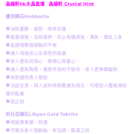
晶緣軒hk水晶直播
晶緣軒 Crystal Hint
款
款
(直
(直
捷克隕石
Moldavite
播
播
🌟
消除憂鬱、避邪、帶來好運
訂
訂
🌟
能量極強，去除疲勞，防止各種病氣、濁氣、雜氣上身
製
製
🌟
能調理整個脈輪的平衡
款)
款)
數
數
🌟
讓人增強信心及喜悅的能量
量
量
🌟
使人更有同情心、憐憫心與愛心，
減
增
🌟
讓人更有胸懷，看開世俗的不愉快，使人更樂觀幽默
少
加
🌟
有助遇到貴人相助
🌟
洽談生意、與人談判時佩戴捷克隕石，可增加人體氣場好
運的能量
🌟
招正財
利比亞隕石Libyan Gold Tektite
🌟
增進事業運丶財運
🌟
平衡全身七個脈輪，有協調、圓滿之效