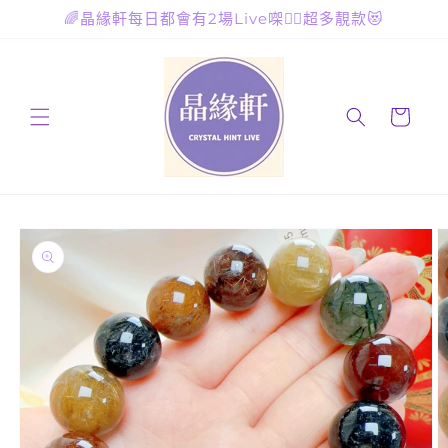
跳至內
🌈晶緣軒每日都會有2場Live㗎🙋‍♀️超多靚款😻
容
購
物
車
略過產
品資訊