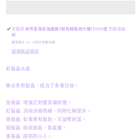
-
-
彩
彩
髮
髮
晶
晶
可提供
新界荃灣區海盛路9號有線電視大樓1309B室
的取貨服
W305
W305
務
數
數
通常會在 24 小時內準備就緒
量
量
檢視商店資訊
減
增
少
加
彩髮晶水晶
集合多款髮晶，結合了多重功效。
金髮晶: 增強正財運及偏財運。
紅髮晶: 消除消極情緒，同時化解是非。
綠髮晶: 對事業有幫助，可凝聚財富。
銅髮晶: 吸收病氣，負能量。
黑髮晶: 辟邪防小人。