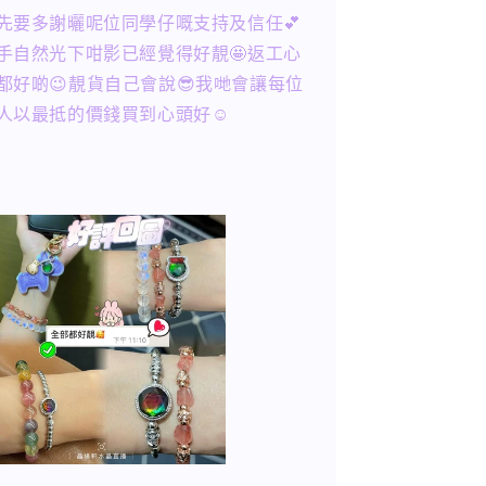
先要多謝曬呢位同學仔嘅支持及信任💕
手自然光下咁影已經覺得好靚🤩返工心
都好啲😉靚貨自己會說😎我哋會讓每位
人以最抵的價錢買到心頭好☺️