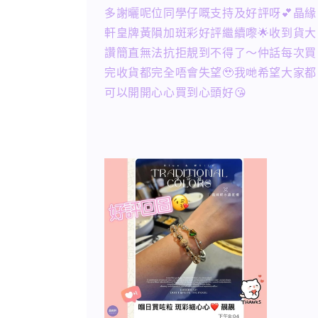
多謝曬呢位同學仔嘅支持及好評呀💕晶緣
軒皇牌黃隕加斑彩好評繼續嚟🌟收到貨大
讚簡直無法抗拒靚到不得了～仲話每次買
完收貨都完全唔會失望🥹我哋希望大家都
可以開開心心買到心頭好😘