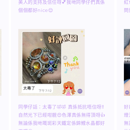
美人的支持及信任呀💕我哋同學仔們真係
紅
個個都好nice😌
問
同學仔話：太毒了🤣🤣 真係抵抗唔住呀‼️
好
自然光下已經咁靚😍色澤真係無得頂呀👍
燈
無論係我哋嘅斑彩天鐵定係錦鯉水晶都好
無