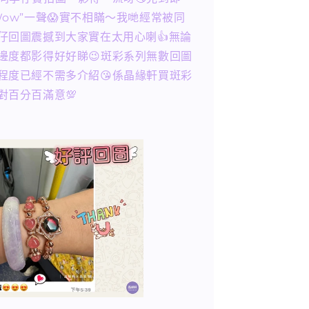
Wow”一聲😱實不相瞞～我哋經常被同
仔回圖震撼到大家實在太用心喇👍無論
邊度都影得好好睇😉斑彩系列無數回圖
程度已經不需多介紹😘係晶緣軒買斑彩
對百分百滿意💯