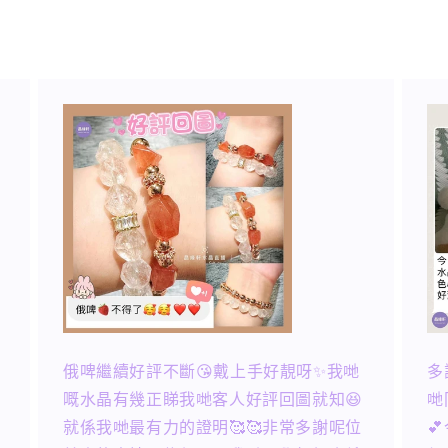
n
俄啤繼續好評不斷😘戴上手好靚呀✨我哋
多
嘅水晶有幾正睇我哋客人好評回圖就知😆
哋
就係我哋最有力的證明🥰🥰非常多謝呢位
