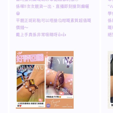
係㗎‼️次次靚貨一出、直播即刻搶到癲曬
“
😁
學
平靚正斑彩點可以唔搶🤔咁嘅素質超值嘅
係
價錢～
嘅
戴上手真係非常吸睛呀👍👍
絕