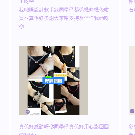
正呀🤩
仲
我哋嘅設計款手鍊同學仔都係幾條幾條咁
石
買～真係好多謝大家咁支持及信任我哋呀
🥹
真係好感動呀🥹同學仔真係好用心影回圖
彩