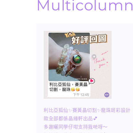
Multicolum
利比亞狐仙✨賽黃晶切割✨龍珠斑彩設計
款全部都係晶緣軒出品💕
多謝曬同學仔咁支持我哋呀～