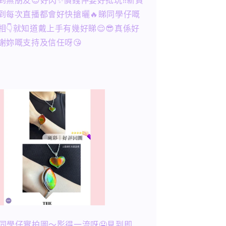
到無朋友😍好閃✨價錢仲要好抵玩‼️新貨
到每次直播都會好快搶曬🔥睇同學仔嘅
相👇就知道戴上手有幾好睇😌😎真係好
謝妳嘅支持及信任呀😘
同學仔實拍圖～影得一流呀🤤見到即