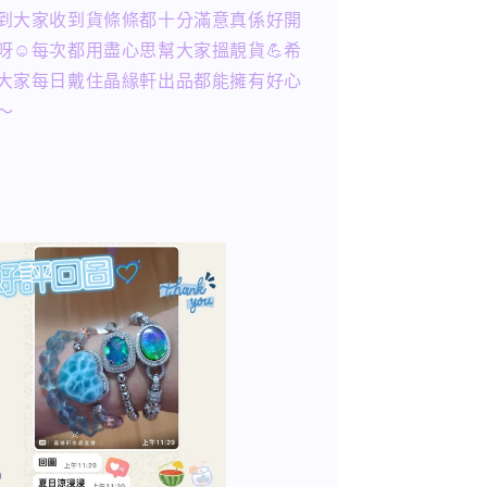
到大家收到貨條條都十分滿意真係好開
呀☺️每次都用盡心思幫大家搵靚貨💪希
大家每日戴住晶緣軒出品都能擁有好心
～