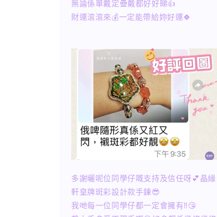
無論係單戴定疊戴都好好睇👍
財運滾滾來💰一定能帶給妳好運🍀
多謝曬呢位同學仔嘅支持及信任呀💕晶緣
軒皇牌斑彩設計款手鍊😎
我哋每一位同學仔都一定會擁有‼️😘