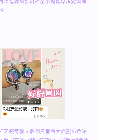
可以幫妳加強財運💰小編真係超愛黃隕
😘
虹天鐵每個人收到貨都會大讚靚👍色澤