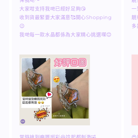
俾我哋～
靚
大家咁支持我哋已經好足夠😘
一
收到貨最緊要大家滿意🥰開心Shopping
靚
😉
多
我哋每一款水晶都係為大家精心挑選㗎😊
當時搶到癲嘅斑彩😆諗起都刺激🤣
