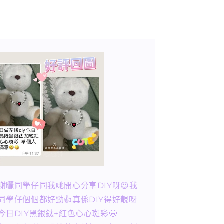
謝曬同學仔同我哋開心分享DIY呀😍我
同學仔個個都好勁👍真係DIY得好靚呀
今日DIY黑銀鈦+紅色心心斑彩🤩