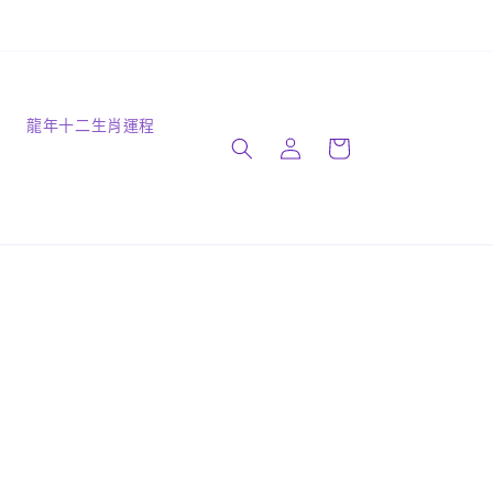
購
識
龍年十二生肖運程
登
物
入
車