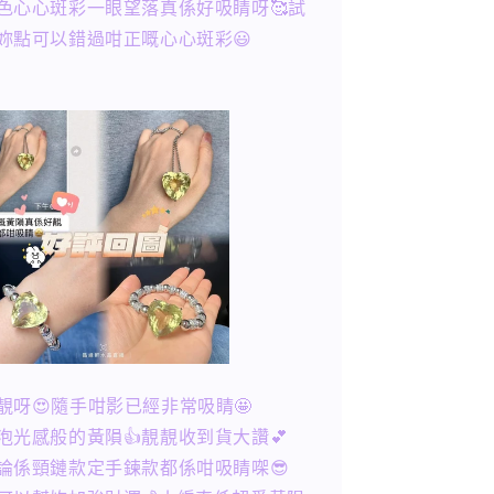
色心心斑彩一眼望落真係好吸睛呀🥰試
妳點可以錯過咁正嘅心心斑彩😃
靚呀😍隨手咁影已經非常吸睛🤩
泡光感般的黃隕👍靚靚收到貨大讚💕
論係頸鏈款定手鍊款都係咁吸睛㗎😎