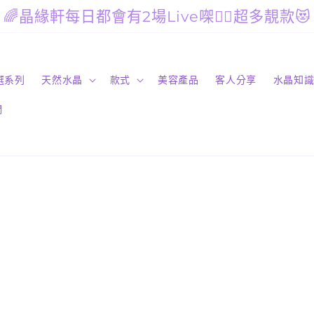
🌈晶緣軒每日都會有2場Live㗎🙋‍♀️超多靚款😻
精選系列
天然水晶
款式
美容產品
客人分享
水晶知
們