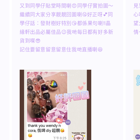
又到同學仔貼堂時間喇😍同學仔實拍圖～
見
繼續同大家分享靚靚回圖喇🤤好正呀💕同
心
學仔話：發財樹好特別😘都係果句喇‼️晶
望
緣軒出品必屬佳品😉我哋每日都有好多新
情
貨到㗎😎
記住要留意留意留意住我哋直播喇😆