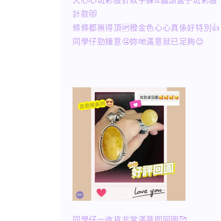
大心心斑彩設計款手鍊&貓頭盒子斑彩設
計款😻
條條都無得頂🆙橙金色心心真係好特別👍
同學仔勁鐘意🤤妳哋滿意就已足夠😊
同學仔一收貨非常滿意即回圖🥰