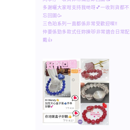
多謝曬大家咁支持我哋呀💕一收到貨都不
忘回圖🥳
三色珀系列一直都係非常受歡迎㗎‼️
仲要係勁多款式任妳揀😻非常適合日常配
戴👍