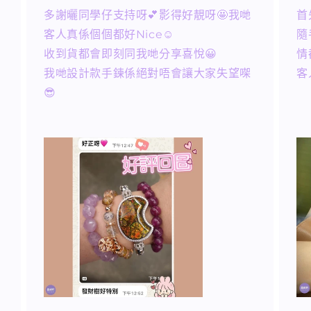
多謝曬同學仔支持呀💕影得好靚呀🤩我哋
首
客人真係個個都好Nice☺️
隨
收到貨都會即刻同我哋分享喜悅😀
情
我哋設計款手鍊係絕對唔會讓大家失望㗎
客
😎