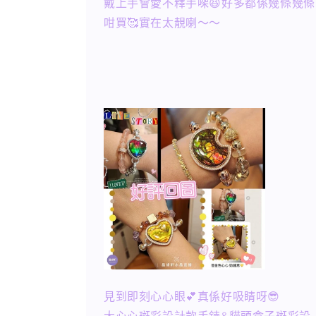
戴上手會愛不釋手㗎😆好多都係幾條幾條
咁買🥰實在太靚喇～～
見到即刻心心眼💕真係好吸睛呀😎