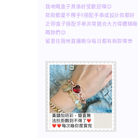
我哋嘅盒子真係好受歡迎㗎😉
款款都愛不釋手‼️搭配手串或設計款都好
正😻盒子搭配手串非常適合大方得體精緻
嘅妳們😉
留意住我哋直播喇😘每日都有新款㗎😎